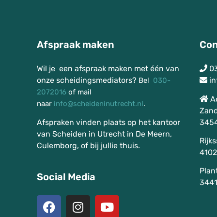
Afspraak maken
Con
Wil je een afspraak maken met één van
0
onze scheidingsmediators?
in
Bel
030-
2072016
of mail
A
naar
info@scheideninutrecht.nl
.
Zand
Afspraken vinden plaats op het kantoor
3454
van Scheiden in Utrecht in De Meern,
Rijk
Culemborg, of bij jullie thuis.
4102
Plan
Social Media
3441