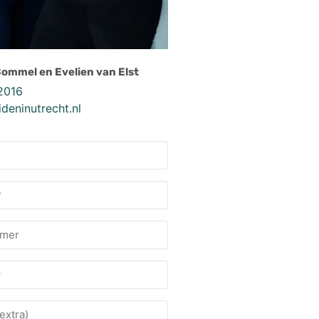
Bommel en Evelien van Elst
2016
deninutrecht.nl
mmer