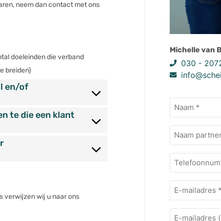
waren, neem dan contact met ons
Michelle van 
tal doeleinden die verband
030 - 207
e breiden)
info@schei
l en/of
Naam
(Vereist)
n te die een klant
Naam
extra
r
Telefoonnu
E-
mailadres
s verwijzen wij u naar ons
(Vereist)
E-
mailadres