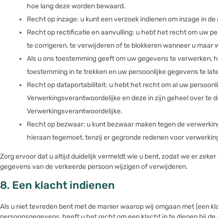
hoe lang deze worden bewaard.
Recht op inzage: u kunt een verzoek indienen om inzage in d
Recht op rectificatie en aanvulling: u hebt het recht om uw pe
te corrigeren, te verwijderen of te blokkeren wanneer u maar w
Als u ons toestemming geeft om uw gegevens te verwerken, he
toestemming in te trekken en uw persoonlijke gegevens te lat
Recht op dataportabiliteit: u hebt het recht om al uw persoonl
Verwerkingsverantwoordelijke en deze in zijn geheel over te 
Verwerkingsverantwoordelijke.
Recht op bezwaar: u kunt bezwaar maken tegen de verwerkin
hieraan tegemoet, tenzij er gegronde redenen voor verwerking
Zorg ervoor dat u altijd duidelijk vermeldt wie u bent, zodat we er zeke
gegevens van de verkeerde persoon wijzigen of verwijderen.
8. Een klacht indienen
Als u niet tevreden bent met de manier waarop wij omgaan met (een kl
persoonsgegevens, heeft u het recht om een klacht in te dienen bij de