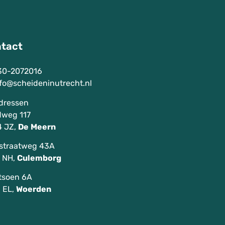
tact
30-2072016
fo@scheideninutrecht.nl
dressen
weg 117
 JZ,
De
Meern
sstraatweg 43A
 NH,
Culemborg
tsoen 6A
 EL,
Woerden