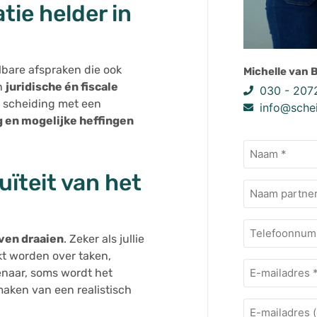
atie helder in
lbare afspraken die ook
Michelle van 
en
juridische én fiscale
030 - 207
n scheiding met een
info@schei
g en mogelijke heffingen
Naam
(Vereist)
ïteit van het
Naam
extra
Telefoonnu
jven draaien
. Zeker als jullie
kt worden over taken,
E-
enaar, soms wordt het
mailadres
(Vereist)
 maken van een realistisch
E-
mailadres