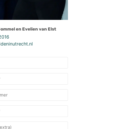
Bommel en Evelien van Elst
2016
deninutrecht.nl
mmer