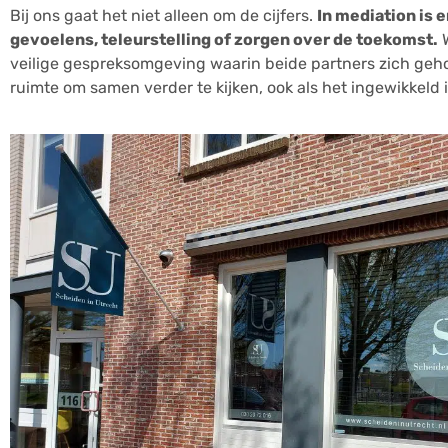
Bij ons gaat het niet alleen om de cijfers.
In mediation is 
gevoelens, teleurstelling of zorgen over de toekomst.
W
veilige gespreksomgeving waarin beide partners zich geho
ruimte om samen verder te kijken, ook als het ingewikkeld i