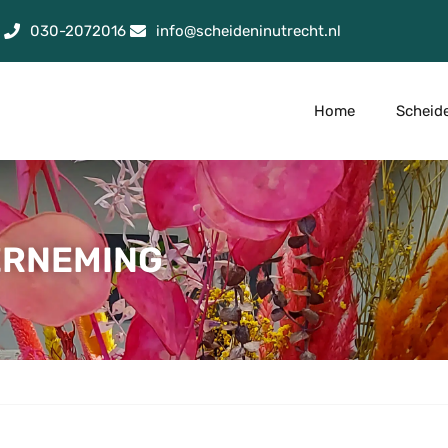
030-2072016
info@scheideninutrecht.nl
Home
Scheid
ERNEMING