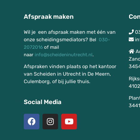
Afspraak maken
Con
Wil je een afspraak maken met één van
0
onze scheidingsmediators?
in
Bel
030-
2072016
of mail
A
naar
info@scheideninutrecht.nl
.
Zand
Afspraken vinden plaats op het kantoor
3454
van Scheiden in Utrecht in De Meern,
Rijk
Culemborg, of bij jullie thuis.
4102
Plan
Social Media
3441