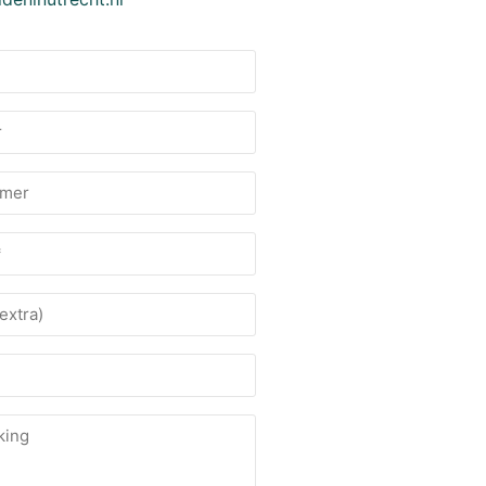
mmer
king