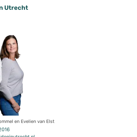
n Utrecht
ommel en Evelien van Elst
2016
deninutrecht.nl