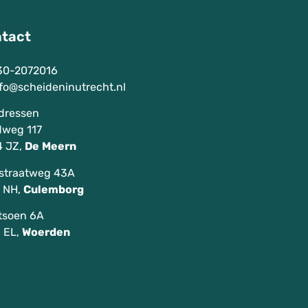
tact
30-2072016
fo@scheideninutrecht.nl
dressen
weg 117
 JZ,
De
Meern
sstraatweg 43A
 NH,
Culemborg
tsoen 6A
 EL,
Woerden