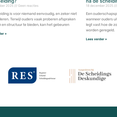
eiding?
na de scheidi
ber 2025
Geen reacties
18 december 2025
iding is voor niemand eenvoudig, en zeker niet
Een ouderschapspl
deren. Terwijl ouders vaak proberen afspraken
wanneer ouders uit
 en structuur te bieden, kan het gebeuren
legt vast hoe de 
worden geregeld.
der »
Lees verder »