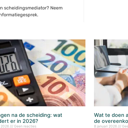
een scheidingsmediator? Neem
informatiegesprek.
gen na de scheiding: wat
Wat te doen a
ert er in 2026?
de overeenk
i 2026
Geen reacties
8 januari 2026
Gee