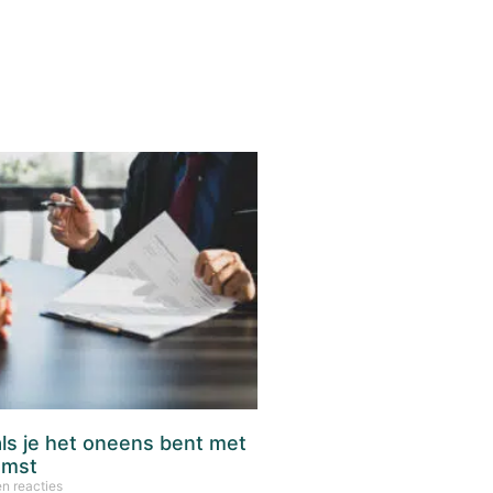
ls je het oneens bent met
omst
n reacties