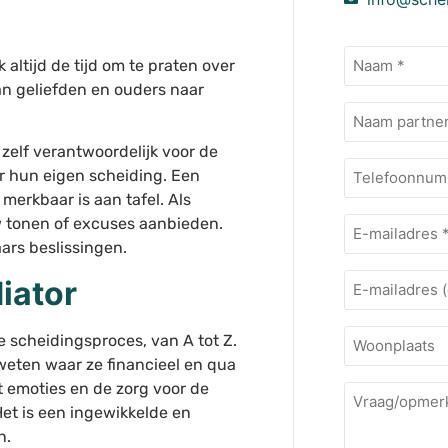
Naam
altijd de tijd om te praten over
(Vereist)
an geliefden en ouders naar
Naam
extra
 zelf verantwoordelijk voor de
Telefoonnu
r hun eigen scheiding. Een
merkbaar is aan tafel. Als
E-
w tonen of excuses aanbieden.
mailadres
ars beslissingen.
(Vereist)
E-
iator
mailadres
Woonplaats
e scheidingsproces, van A tot Z.
 weten waar ze financieel en qua
Vraag/opmer
t emoties en de zorg voor de
Het is een ingewikkelde en
n.