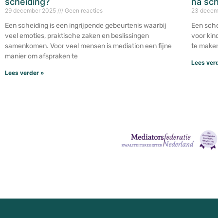
scheiding?
na sch
29 december 2025
Geen reacties
23 decem
Een scheiding is een ingrijpende gebeurtenis waarbij
Een sche
veel emoties, praktische zaken en beslissingen
voor kin
samenkomen. Voor veel mensen is mediation een fijne
te maken
manier om afspraken te
Lees ver
Lees verder »