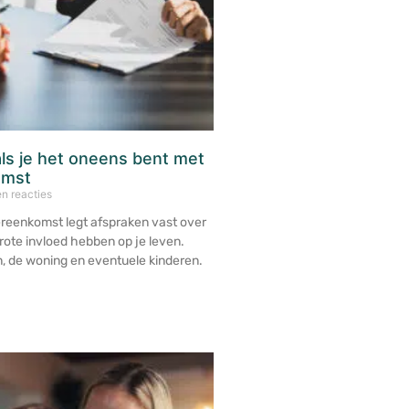
ls je het oneens bent met
omst
n reacties
reenkomst legt afspraken vast over
ote invloed hebben op je leven.
, de woning en eventuele kinderen.