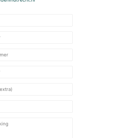
mmer
king