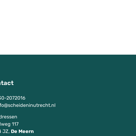
tact
30-2072016
fo@scheideninutrecht.nl
dressen
weg 117
 JZ,
De
Meern