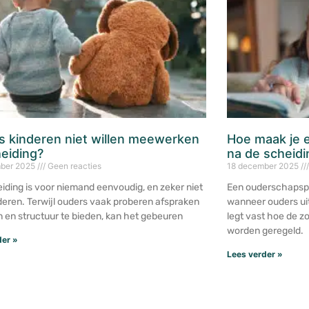
s kinderen niet willen meewerken
Hoe maak je 
eiding?
na de scheidi
ber 2025
Geen reacties
18 december 2025
iding is voor niemand eenvoudig, en zeker niet
Een ouderschapspl
deren. Terwijl ouders vaak proberen afspraken
wanneer ouders uit
 en structuur te bieden, kan het gebeuren
legt vast hoe de 
worden geregeld.
der »
Lees verder »