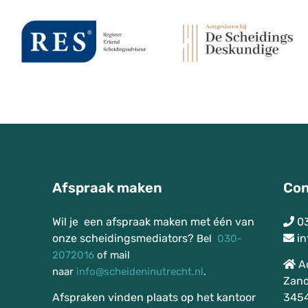
Afspraak maken
Con
Wil je een afspraak maken met één van
0
onze scheidingsmediators?
in
Bel
030-
2072016
of mail
A
naar
info@scheideninutrecht.nl
.
Zand
Afspraken vinden plaats op het kantoor
3454