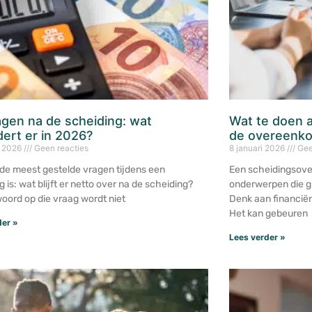
gen na de scheiding: wat
Wat te doen a
ert er in 2026?
de overeenk
i 2026
Geen reacties
8 januari 2026
Gee
de meest gestelde vragen tijdens een
Een scheidingsove
 is: wat blijft er netto over na de scheiding?
onderwerpen die gr
oord op die vraag wordt niet
Denk aan financiën
Het kan gebeuren
der »
Lees verder »