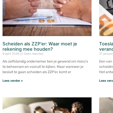
Scheiden als ZZP’er: Waar moet je
Toesla
rekening mee houden?
verand
9 april 2026
Geen reacties
21 januar
Als zelfstandig ondernemer ben je gewend om risico’s
Een van 
te beheersen en vooruit te kijken. Maar wanneer je
scheiding
besluit te gaan scheiden als ZZP’er, komt er
Het antw
Lees verder »
Lees ver