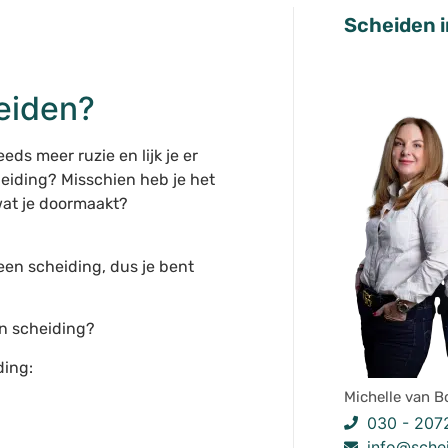
Scheiden i
eiden?
eds meer ruzie en lijk je er
cheiding? Misschien heb je het
 wat je doormaakt?
n een scheiding, dus je bent
en scheiding?
ding:
Michelle van B
030 - 207
info@schei