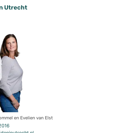
n Utrecht
ommel en Evelien van Elst
2016
deninutrecht.nl