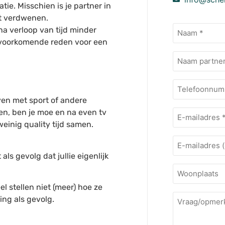
atie. Misschien is je partner in
ht verdwenen.
Naam
 na verloop van tijd minder
(Vereist)
 voorkomende reden voor een
Naam
extra
Telefoonnu
even met sport of andere
E-
tten, ben je moe en na even tv
mailadres
weinig quality tijd samen.
(Vereist)
E-
mailadres
ls gevolg dat jullie eigenlijk
Woonplaats
l stellen niet (meer) hoe ze
Vraag/opmer
ng als gevolg.